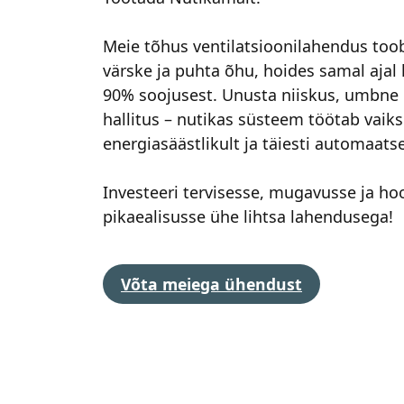
Meie tõhus ventilatsioonilahendus toob
värske ja puhta õhu, hoides samal ajal
90% soojusest. Unusta niiskus, umbne 
hallitus – nutikas süsteem töötab vaiks
energiasäästlikult ja täiesti automaatse
Investeeri tervisesse, mugavusse ja ho
pikaealisusse ühe lihtsa lahendusega!
Võta meiega ühendust