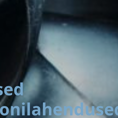
sed
oonilahenduse