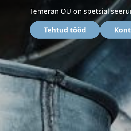
Temeran OÜ on spetsialiseerunu
Tehtud tööd
Kont