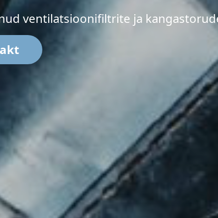
d ventilatsioonifiltrite ja kangastorude
akt