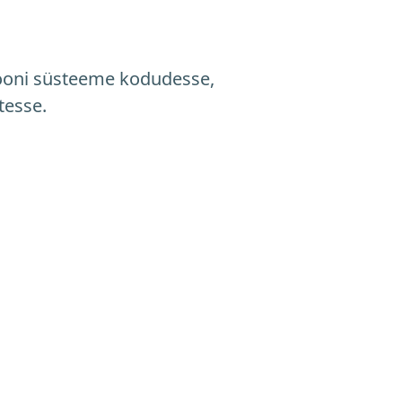
iooni süsteeme kodudesse,
tesse.