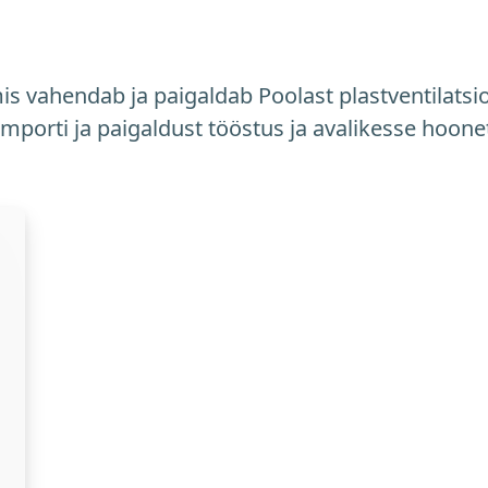
is vahendab ja paigaldab Poolast plastventilats
importi ja paigaldust tööstus ja avalikesse hoone