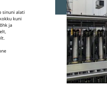
 sinuni alati
 kokku kuni
õhk ja
elt,
lt.
one