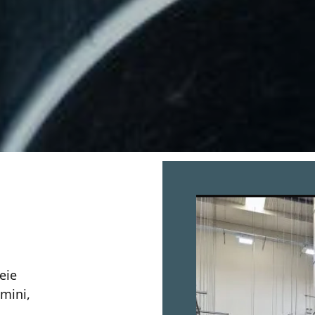
eie
emini,