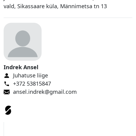
al
vald, Sikassaare küla, Männimetsa tn 13
e
ri
i
U
u
di
s
e
Indrek Ansel
d
Juhatuse liige
K
+372 53815847
o
ansel.indrek@gmail.com
n
t
a
k
t