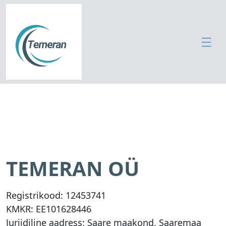
☰
M
ei
st
T
e
e
n
TEMERAN OÜ
u
s
e
Registrikood:
12453741
d
KMKR:
EE101628446
G
Juriidiline aadress: Saare maakond, Saaremaa